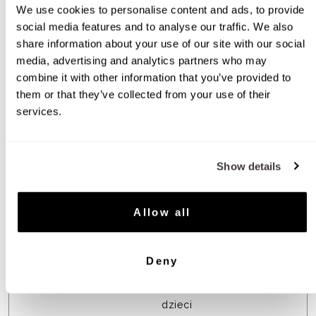
Zwiększ siłę MyBestProBIO Kids
We use cookies to personalise content and ads, to provide
social media features and to analyse our traffic. We also
Zobacz dwa najczęściej kupowane produkty z
share information about your use of our site with our social
MyBestProBIO Kids
media, advertising and analytics partners who may
combine it with other information that you’ve provided to
them or that they’ve collected from your use of their
services.
Show details
Allow all
MyBestProtect
MyBestColostrum Kids
Deny
(pastylki)
Wzmocnienie odporności
Wsparcie odporności dla
dzieci