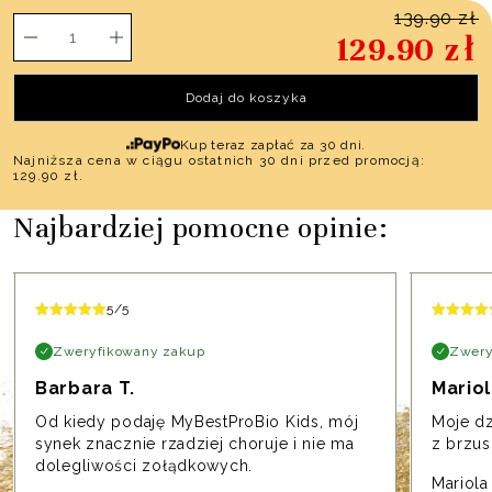
139.90
zł
ilość
Pierwotna
Aktualna
129.90
zł
MyBestProBIO
cena
cena
Kids
Dodaj do koszyka
wynosiła:
wynosi:
Kup teraz zapłać za 30 dni.
139.90 zł.
129.90 zł.
Najniższa cena w ciągu ostatnich 30 dni przed promocją:
129.90
zł
.
Najbardziej pomocne opinie:
5
/5
Zweryfikowany zakup
Zwery
Barbara T.
Mariol
Od kiedy podaję MyBestProBio Kids, mój
Moje d
synek znacznie rzadziej choruje i nie ma
z brzus
dolegliwości zołądkowych.
Mariola