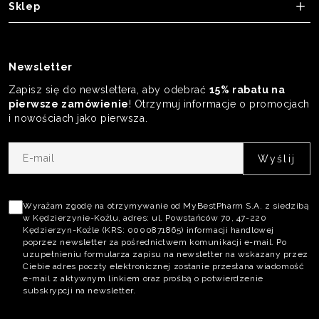
Sklep
Newsletter
Zapisz się do newslettera, aby odebrać
15% rabatu na
pierwsze zamówienie
! Otrzymuj informacje o promocjach
i nowościach jako pierwsza.
E-
mail
Akceptacja
polityki
Wyrażam zgodę na otrzymywanie od MyBestPharm S.A. z siedzibą
w Kędzierzynie-Koźlu, adres: ul. Powstańców 70, 47-220
prywatności
Kędzierzyn-Koźle (KRS: 0000871865) informacji handlowej
poprzez newsletter za pośrednictwem komunikacji e-mail. Po
uzupełnieniu formularza zapisu na newsletter na wskazany przez
Ciebie adres poczty elektronicznej zostanie przesłana wiadomość
e-mail z aktywnym linkiem oraz prośbą o potwierdzenie
subskrypcji na newsletter.