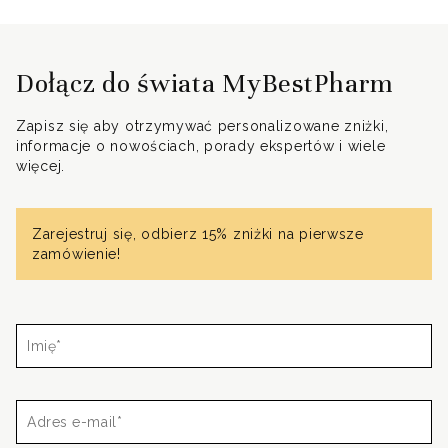
Dołącz do świata MyBestPharm
Zapisz się aby otrzymywać personalizowane zniżki,
informacje o nowościach, porady ekspertów i wiele
więcej.
Zarejestruj się, odbierz 15% zniżki na pierwsze
zamówienie!
Imię*
Adres
e-