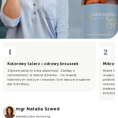
1
2
Kolorowy talerz = zdrowy brzuszek
Mikrofl
Zdrowe jelita to silna odporność. Zadbaj o
Dobre bak
różnorodność w diecie dziecka – im więcej
wsparcia.
kolorowych warzyw i owoców, tym lepsze wsparcie
probioty
dla mikroflory.
równowag
podawać 
antybioty
mgr Natalia Szwed
dietetyczka kliniczna