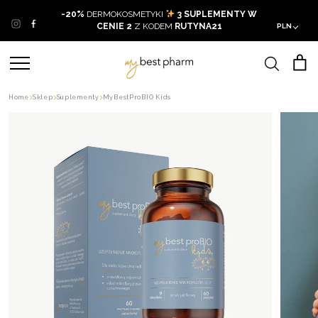
Skip
-20%
DERMOKOSMETYKI
3 SUPLEMENTY W
to
CENIE 2
Z KODEM
RUTYNA21
PLN
content
Home
Sklep
Suplementy
MyBestProBIO Kids