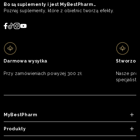
Bo są suplementy i jest MyBestPharm…
Poznaj suplementy, które z obietnic tworzą efekty.
Darmowa wysyłka
Stworzon
Przy zamówieniach powyżej 300 zł.
Nasze prod
specjalistó
MyBestPharm
Produkty