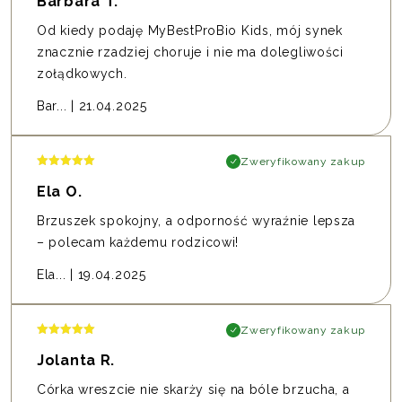
Barbara T.
Od kiedy podaję MyBestProBio Kids, mój synek
znacznie rzadziej choruje i nie ma dolegliwości
zołądkowych.
Bar...
|
21.04.2025
Zweryfikowany zakup
Ela O.
Brzuszek spokojny, a odporność wyraźnie lepsza
– polecam każdemu rodzicowi!
Ela...
|
19.04.2025
Zweryfikowany zakup
Jolanta R.
Córka wreszcie nie skarży się na bóle brzucha, a