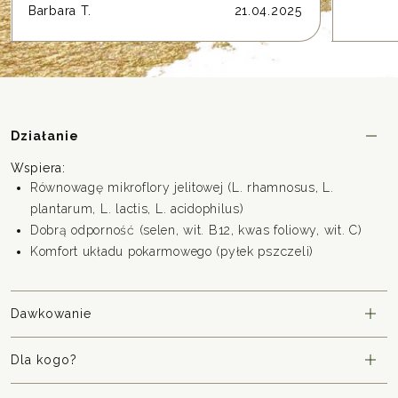
Barbara T.
21.04.2025
Działanie
Wspiera:
Równowagę mikroflory jelitowej
(L. rhamnosus, L.
plantarum, L. lactis, L. acidophilus)
Dobrą odporność
(selen, wit. B12, kwas foliowy, wit. C)
Komfort układu pokarmowego
(pyłek pszczeli)
Dawkowanie
Dla kogo?