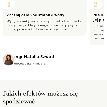
1
2
Zacznij dzień od szklanki wody
Nie lu
jej pic
Wypij szklankę wody zaraz po przebudzeniu — to
prosty nawyk, który pomaga uzupełnić płyny po
Nie sięg
nocnej przerwie i dobrze rozpocząć dzień.
to smacz
konserwa
poziomk
mgr Natalia Szwed
dietetyczka kliniczna
Jakich efektów możesz się
spodziewać