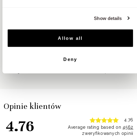
Show details
Magnez
Allow all
Potas
Deny
Następna strona
1-5
z 9
Opinie klientów
4.76
4.76
Average rating based on
4562
zweryfikowanych opinii