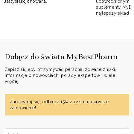
usatysfakcjonowana.
udowodnionym dzi
suplementy MyBe
najlepszy skład n
Dołącz do świata MyBestPharm
Zapisz się aby otrzymywać personalizowane zniżki,
informacje o nowościach, porady ekspertów i wiele
więcej.
Zarejestruj się, odbierz 15% zniżki na pierwsze
zamówienie!
Imię*