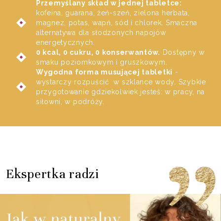
Przemyślany skład w jednej tabletce:
kofeina, guarana, żeń-szeń, zielona herbata,
magnez, potas, wapń, sód i chlorek. Smaczna
alternatywa dla słodzonych napojów
energetycznych.
0 kcal, 0 cukru, 0 konserwantów.
Dostępny w
smaku poziomkowym i gruszkowym.
Wygodna forma musującej tabletki
-
wystarczy rozpuścić w szklance wody. Szybkie
przygotowanie gdziekolwiek jesteś: w pracy, na
siłowni, w podróży.
Ekspertka radzi