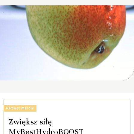
Perfect match!
Zwiększ siłę
MyBestHydroBOOST