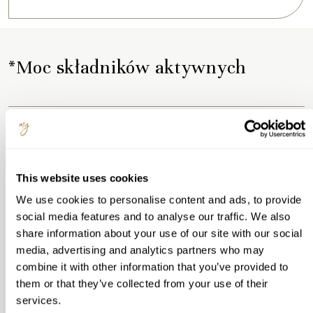
*Moc składników aktywnych
Kofeina
Kofeina wspiera sprawność umysłową, koncentrację i
This website uses cookies
czujność. Naturalny składnik obecny w kawie i herbacie o
dobrze poznanym działaniu.
We use cookies to personalise content and ads, to provide
social media features and to analyse our traffic. We also
share information about your use of our site with our social
media, advertising and analytics partners who may
Ekstrakt z nasion guarany
combine it with other information that you’ve provided to
them or that they’ve collected from your use of their
services.
Ekstrakt z korzeni żeń-szenia