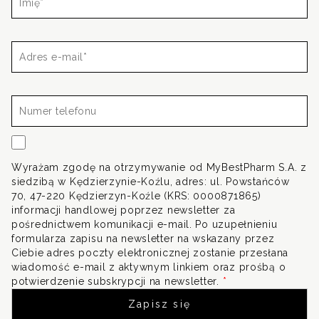
Adres
e-
mail*
Numer
telefonu
Wyrażam zgodę na otrzymywanie od MyBestPharm S.A. z
siedzibą w Kędzierzynie-Koźlu, adres: ul. Powstańców
70, 47-220 Kędzierzyn-Koźle (KRS: 0000871865)
informacji handlowej poprzez newsletter za
pośrednictwem komunikacji e-mail. Po uzupełnieniu
formularza zapisu na newsletter na wskazany przez
Ciebie adres poczty elektronicznej zostanie przesłana
wiadomość e-mail z aktywnym linkiem oraz prośbą o
potwierdzenie subskrypcji na newsletter.
*