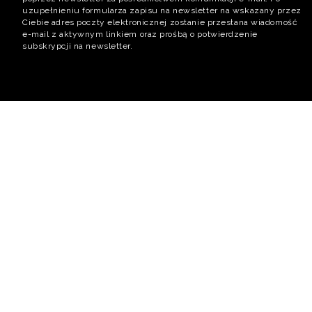
uzupełnieniu formularza zapisu na newsletter na wskazany przez
Ciebie adres poczty elektronicznej zostanie przesłana wiadomość
e-mail z aktywnym linkiem oraz prośbą o potwierdzenie
subskrypcji na newsletter.