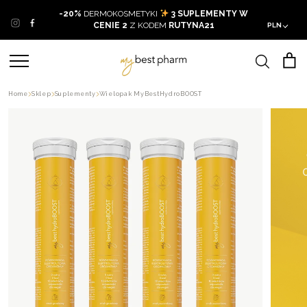
Skip
-20%
DERMOKOSMETYKI
3 SUPLEMENTY W
to
CENIE 2
Z KODEM
RUTYNA21
PLN
content
Home
Sklep
Suplementy
Wielopak MyBestHydroBOOST