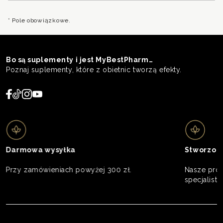
* Pole obowiązkowe.
Bo są suplementy i jest MyBestPharm…
Poznaj suplementy, które z obietnic tworzą efekty.
Darmowa wysyłka
Stworzon
Przy zamówieniach powyżej 300 zł.
Nasze prod
specjalistó