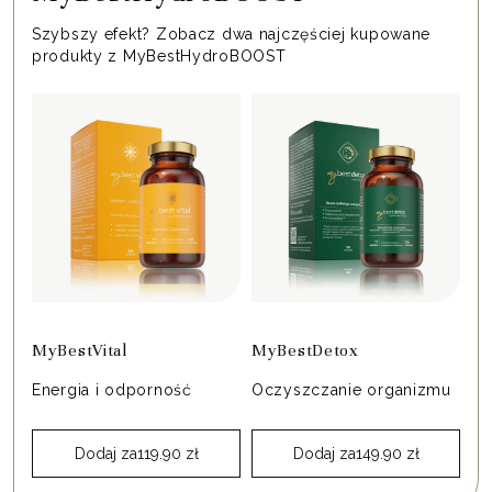
Szybszy efekt? Zobacz dwa najczęściej kupowane
produkty z MyBestHydroBOOST
MyBestVital
MyBestDetox
Energia i odporność
Oczyszczanie organizmu
Dodaj za
119.90
zł
Dodaj za
149.90
zł