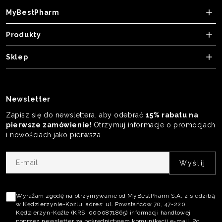
MyBestPharm
Produkty
Sklep
Newsletter
Zapisz się do newslettera, aby odebrać
15% rabatu na
pierwsze zamówienie
! Otrzymuj informacje o promocjach
i nowościach jako pierwsza.
E-
mail
Akceptacja
polityki
Wyrażam zgodę na otrzymywanie od MyBestPharm S.A. z siedzibą
w Kędzierzynie-Koźlu, adres: ul. Powstańców 70, 47-220
prywatności
Kędzierzyn-Koźle (KRS: 0000871865) informacji handlowej
poprzez newsletter za pośrednictwem komunikacji e-mail. Po