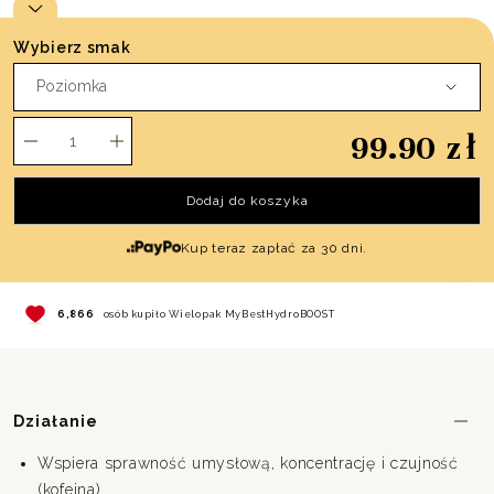
Wybierz smak
ilość
99.90
zł
Wielopak
MyBestHydroBOOST
Dodaj do koszyka
-
poziomka
Kup teraz zapłać za 30 dni.
10,701
osób kupiło Wielopak MyBestHydroBOOST
Działanie
Wspiera sprawność umysłową, koncentrację i czujność
(kofeina)