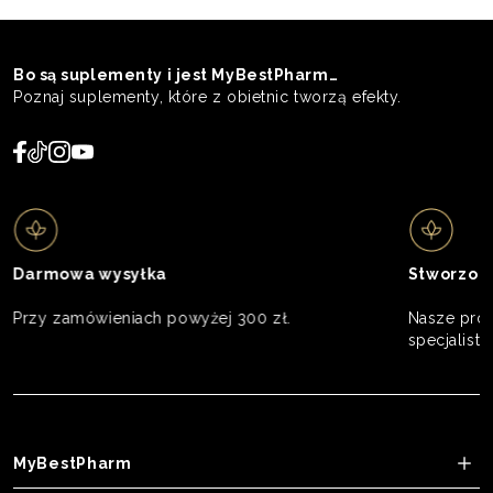
Bo są suplementy i jest MyBestPharm…
Poznaj suplementy, które z obietnic tworzą efekty.
Darmowa wysyłka
Stworzon
Przy zamówieniach powyżej 300 zł.
Nasze prod
specjalistó
MyBestPharm