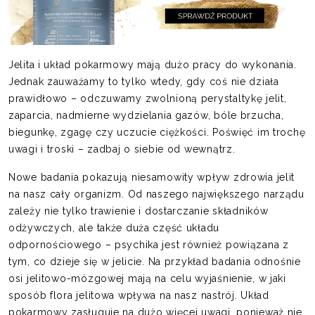
Jelita i układ pokarmowy mają dużo pracy do wykonania.
Jednak zauważamy to tylko wtedy, gdy coś nie działa
prawidłowo – odczuwamy zwolnioną perystaltykę jelit,
zaparcia, nadmierne wydzielania gazów, bóle brzucha,
biegunkę, zgagę czy uczucie ciężkości. Poświęć im trochę
uwagi i troski – zadbaj o siebie od wewnątrz.
Nowe badania pokazują niesamowity wpływ zdrowia jelit
na nasz cały organizm. Od naszego największego narządu
zależy nie tylko trawienie i dostarczanie składników
odżywczych, ale także duża część układu
odpornościowego – psychika jest również powiązana z
tym, co dzieje się w jelicie. Na przykład badania odnośnie
osi jelitowo-mózgowej mają na celu wyjaśnienie, w jaki
sposób flora jelitowa wpływa na nasz nastrój. Układ
pokarmowy zasługuje na dużo więcej uwagi, ponieważ nie