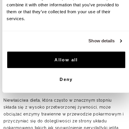
Zbilansowana dieta
combine it with other information that you’ve provided to
them or that they’ve collected from your use of their
Zrównoważona dieta i błonnik pokarmowy w
services.
odpowiednich ilościach wspomagają zdrowe jelita.
Mikroelementy są niezbędne dla wielu ważnych funkcji
naszego organizmu. Poza nielicznymi wyjątkami, my
ludzie, nie jesteśmy w stanie sami wytwarzać witamin,
Show details
minerałów ani pierwiastków śladowych. Oznacza to, że
musimy spożywać je w odpowiednich ilościach wraz z
Allow all
pożywieniem. Dieta roślinna, unikanie przetworzonych
produktów, produkty zbożowe (np. otręby pszenne,
owsiane), surowe warzywa czy zsiadłe mleko są dobrą
Deny
podstawą dla zdrowej flory jelitowej i pomagają poprawić
perystaltykę jelit oraz funkcje przewodu pokarmowego.
Niewłaściwa dieta, która często w znacznym stopniu
składa się z wysoko przetworzonej żywności, może
obciążać enzymy trawienne w przewodzie pokarmowym i
przyczyniać się do dolegliwości ze strony układu
pokarmowego takich jak spowolnienie perystaltyki jelita