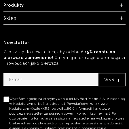
Produkty
Sklep
Newsletter
Zapisz się do newslettera, aby odebrać
15% rabatu na
pierwsze zamówienie
! Otrzymuj informacje o promocjach
i nowościach jako pierwsza.
E-
mail
Akceptacja
polityki
Wyrażam zgodę na otrzymywanie od MyBestPharm S.A. z siedzibą
w Kędzierzynie-Koźlu, adres: ul. Powstańców 70, 47-220
prywatności
Kędzierzyn-Koźle (KRS: 0000871865) informacji handlowej
poprzez newsletter za pośrednictwem komunikacji e-mail. Po
uzupełnieniu formularza zapisu na newsletter na wskazany przez
Ciebie adres poczty elektronicznej zostanie przesłana wiadomość
e-mail z aktywnym linkiem oraz prośbą o potwierdzenie