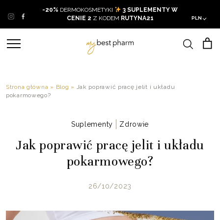
Skip
-20%
DERMOKOSMETYKI
3 SUPLEMENTY W
to
CENIE 2
Z KODEM
RUTYNA21
PLN
content
Strona główna
»
Blog
»
Jak poprawić pracę jelit i układu
pokarmowego?
Suplementy
Zdrowie
Jak poprawić pracę jelit i układu
pokarmowego?
26/10/2023