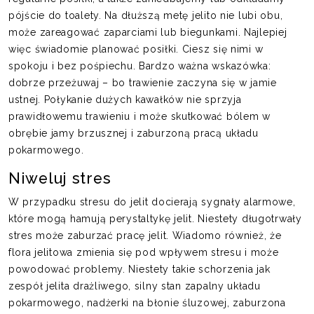
pójście do toalety. Na dłuższą metę jelito nie lubi obu,
może zareagować zaparciami lub biegunkami. Najlepiej
więc świadomie planować posiłki. Ciesz się nimi w
spokoju i bez pośpiechu. Bardzo ważna wskazówka:
dobrze przeżuwaj – bo trawienie zaczyna się w jamie
ustnej. Połykanie dużych kawałków nie sprzyja
prawidłowemu trawieniu i może skutkować bólem w
obrębie jamy brzusznej i zaburzoną pracą układu
pokarmowego.
Niweluj stres
W przypadku stresu do jelit docierają sygnały alarmowe,
które mogą hamują perystaltykę jelit. Niestety długotrwały
stres może zaburzać pracę jelit. Wiadomo również, że
flora jelitowa zmienia się pod wpływem stresu i może
powodować problemy. Niestety takie schorzenia jak
zespół jelita drażliwego, silny stan zapalny układu
pokarmowego, nadżerki na błonie śluzowej, zaburzona