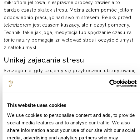
mikroflora jelitowa, niesprawne procesy trawienia to
bardzo często skutek stresu. Można zatem pomóc jelitom
odpowiednio pracując nad swoim stresem. Relaks przed
telewizorem jest czasem kuszący, ale niezbyt pomocny.
Techniki takie jak joga, medytacja lub spędzanie czasu na
łonie natury pomagają zniwelować stres i oczyścić umysł
z natłoku myśli.
Unikaj zajadania stresu
Szczególnie, gdy czujemy się przytłoczeni lub zirytowani,
łatwo dajemy się uwieść stresogennym pokarmom, takim
jak słodycze czy alkohol, które źle wpływają na
funkcjonowanie jelit. Prawda jest taka, że ​​cukier nie
poprawia nastroju, ale często obciąża metabolizm. Jeśli
This website uses cookies
chcesz coś przekąsić, możesz zafundować sobie garść
We use cookies to personalise content and ads, to provide
orzechów – dostarczają witaminy z grupy B oraz cenne
social media features and to analyse our traffic. We also
kwasy tłuszczowe, nie przekarmiając tych „złych” bakterii
share information about your use of our site with our social
jelitowych.
media, advertising and analytics partners who may