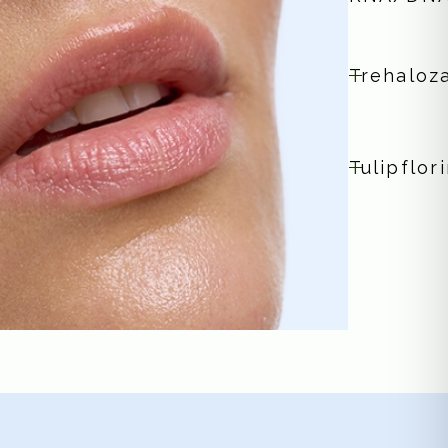
Trehaloz
Tulipflor