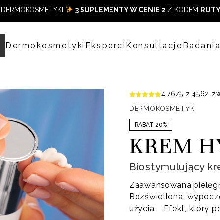
DERMOKOSMETYKI
3 SUPLEMENTY W CENIE 2
Z KODEM
RUTY
p
Dermokosmetyki
Eksperci
Konsultacje
Badani
4.76
/5 z
4562
zw
DERMOKOSMETYKI
RABAT 20%
KREM H
Biostymulujący kre
Zaawansowana pielęgn
Rozświetlona, wypoczęt
użycia. Efekt, który 