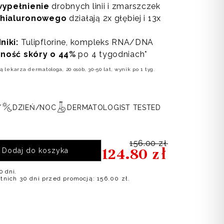
ypełnienie
drobnych linii i zmarszczek
u hialuronowego
działają 2x głębiej i 13x
niki:
Tulipflorine, kompleks RNA/DNA
zność skóry o 44%
po 4 tygodniach*
 lekarza dermatologa, 20 osób, 30-50 lat, wynik po 1 tyg.
Y
DZIEŃ/NOC
DERMATOLOGIST TESTED
156.00
zł
Pierwotna
Aktualna
124.80
zł
Dodaj do koszyka
cena
cena
0 dni.
atnich 30 dni przed promocją:
156.00
zł
.
wynosiła:
wynosi:
156.00 zł.
124.80 zł.