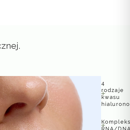
znej.
4
rodzaje
kwasu
hialuron
Komplek
RNA/DN