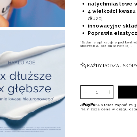
natychmiastowe w
4 wielkości kwas
dłużej
innowacyjne skład
Poprawia elastyc
*Badanie aplikacyjne pod kontrolą
stosowania, poziom satysfakcji.
KAŻDY RODZAJ SKÓR
ilość
KREM
HYALU
Kup teraz zapłać za 3
Najniższa cena w ciągu ost
AGÈ