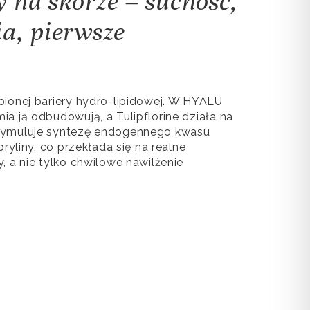
y na skórze – suchość,
ia, pierwsze
bionej bariery hydro-lipidowej. W HYALU
a ją odbudowują, a Tulipflorine działa na
tymuluje syntezę endogennego kwasu
bryliny, co przekłada się na realne
, a nie tylko chwilowe nawilżenie