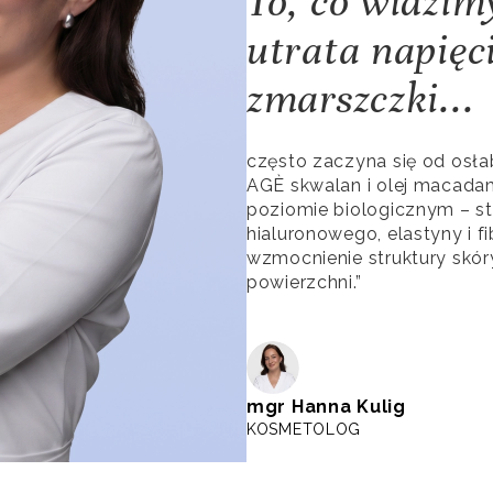
To, co widzim
utrata napięc
zmarszczki...
często zaczyna się od osła
AGÈ skwalan i olej macadami
poziomie biologicznym – s
hialuronowego, elastyny i fi
wzmocnienie struktury skóry
powierzchni.”
mgr Hanna Kulig
KOSMETOLOG