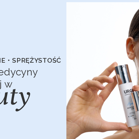
IE・SPRĘŻYSTOŚĆ
medycyny
j w
uty