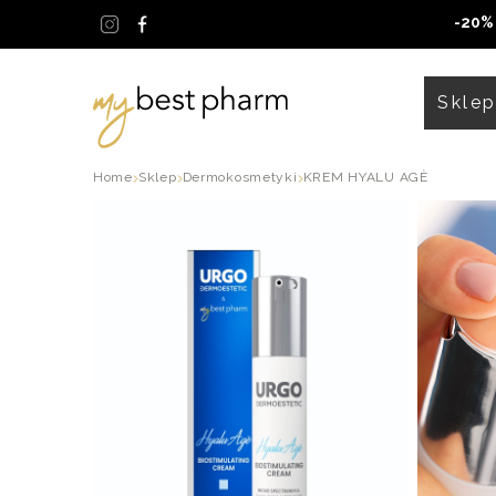
Skip
-20%
to
content
Skle
Home
Sklep
Dermokosmetyki
KREM HYALU AGÈ