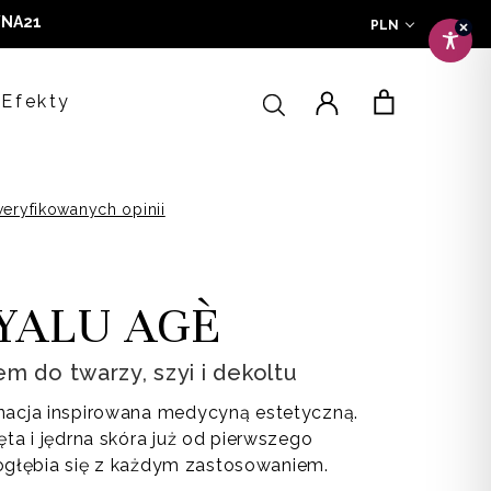
NA21
PLN
a
Efekty
eryfikowanych opinii
YALU AGÈ
m do twarzy, szyi i dekoltu
acja inspirowana medycyną estetyczną.
a i jędrna skóra już od pierwszego
pogłębia się z każdym zastosowaniem.