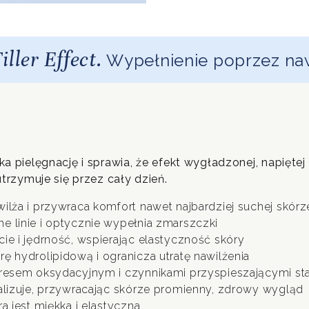
iller Effect.
Wypełnienie poprzez naw
a pielęgnację i sprawia, że efekt wygładzonej, napiętej 
utrzymuje się przez cały dzień.
ilża i przywraca komfort nawet najbardziej suchej skórz
e linie i optycznie wypełnia zmarszczki
ie i jędrność, wspierając elastyczność skóry
ę hydrolipidową i ogranicza utratę nawilżenia
tresem oksydacyjnym i czynnikami przyspieszającymi st
talizuje, przywracając skórze promienny, zdrowy wygląd
ra jest miękka i elastyczna