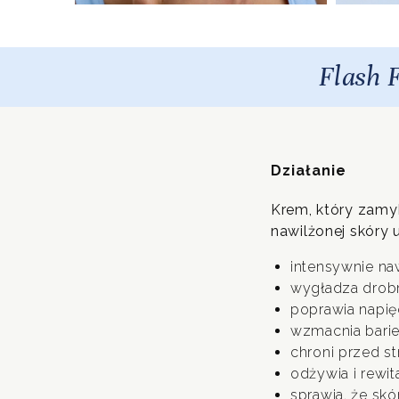
Flash F
Działanie
Krem, który zamyk
nawilżonej skóry 
intensywnie naw
wygładza drobn
poprawia napięc
wzmacnia barier
chroni przed s
odżywia i rewi
sprawia, że skó