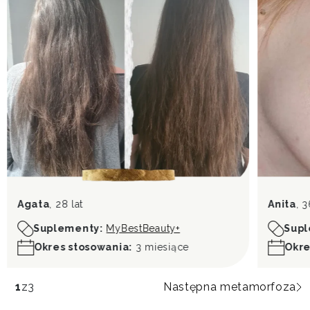
Agata
, 28 lat
Anita
, 3
Suplementy:
MyBestBeauty+
Supl
Okres stosowania:
3 miesiące
Okre
1
z
3
Następna metamorfoza