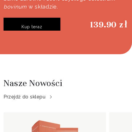
bovinum
w składzie.
139.90
zł
Kup teraz
Nasze Nowości
Przejdź do sklepu