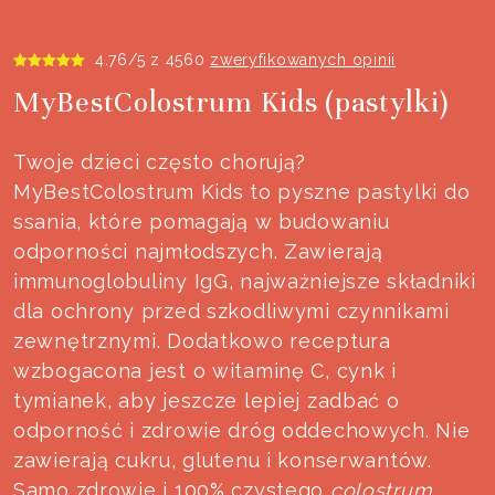
4.76
/5 z
4560
zweryfikowanych opinii
MyBestColostrum Kids (pastylki)
Twoje dzieci często chorują?
MyBestColostrum Kids to pyszne pastylki do
ssania, które pomagają w budowaniu
odporności najmłodszych. Zawierają
immunoglobuliny IgG, najważniejsze składniki
dla ochrony przed szkodliwymi czynnikami
zewnętrznymi. Dodatkowo receptura
wzbogacona jest o witaminę C, cynk i
tymianek, aby jeszcze lepiej zadbać o
odporność i zdrowie dróg oddechowych. Nie
zawierają cukru, glutenu i konserwantów.
Samo zdrowie i 100% czystego
colostrum