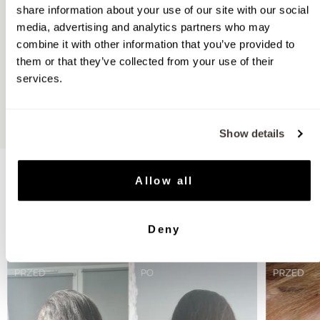
share information about your use of our site with our social
media, advertising and analytics partners who may
combine it with other information that you’ve provided to
Suplementy diety
Foods
them or that they’ve collected from your use of their
services.
Zobacz produkty
Zobacz produkty
Show details
Allow all
Wasze niesamowite metamorfozy
Deny
Zobacz efekty przemiany naszych klientek