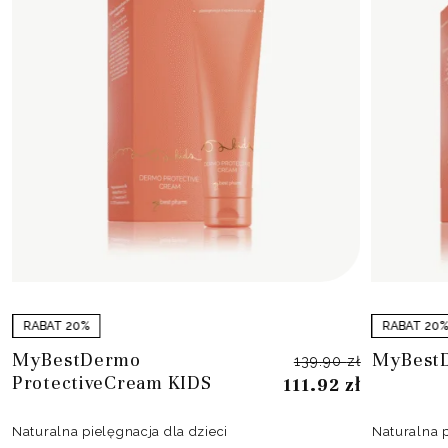
RABAT 20%
RABAT 20
Pierwotn
Aktualna
MyBestDermo
MyBest
139.90
zł
cena
cena
ProtectiveCream KIDS
111.92
zł
wynosiła
wynosi:
139.90 zł
111.92 zł.
Naturalna pielęgnacja dla dzieci
Naturalna p