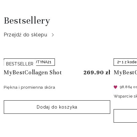
Bestsellery
Przejdź do sklepu
2+ 1 z kodem: RUTYNA21
2+ 1 z ko
BESTSELLER
ł
MyBestCollagen Shot
269.90
zł
MyBest
98,864 o
Piękna i promienna skóra
Wsparcie s
Dodaj do koszyka