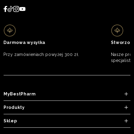
Darmowa wysyłka
Stworzon
Przy zamówieniach powyżej 300 zł.
Nasze prod
specjalistó
MyBestPharm
Produkty
Sklep