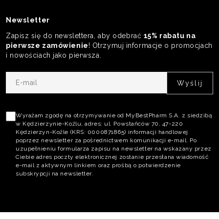
Newsletter
Zapisz się do newslettera, aby odebrać
15% rabatu na
pierwsze zamówienie
! Otrzymuj informacje o promocjach
i nowościach jako pierwsza.
E-
mail
Akceptacja
polityki
Wyrażam zgodę na otrzymywanie od MyBestPharm S.A. z siedzibą
w Kędzierzynie-Koźlu, adres: ul. Powstańców 70, 47-220
prywatności
Kędzierzyn-Koźle (KRS: 0000871865) informacji handlowej
poprzez newsletter za pośrednictwem komunikacji e-mail. Po
uzupełnieniu formularza zapisu na newsletter na wskazany przez
Ciebie adres poczty elektronicznej zostanie przesłana wiadomość
e-mail z aktywnym linkiem oraz prośbą o potwierdzenie
subskrypcji na newsletter.