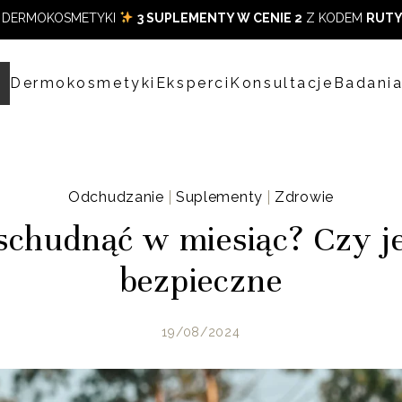
DERMOKOSMETYKI
3 SUPLEMENTY W CENIE 2
Z KODEM
RUTY
p
Dermokosmetyki
Eksperci
Konsultacje
Badani
Odchudzanie
Suplementy
Zdrowie
schudnąć w miesiąc? Czy je
bezpieczne
19/08/2024