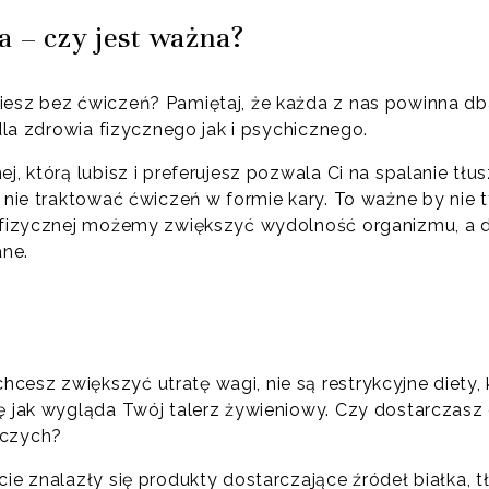
 – czy jest ważna?
iesz bez ćwiczeń? Pamiętaj, że każda z nas powinna d
 dla zdrowia fizycznego jak i psychicznego.
j, którą lubisz i preferujesz pozwala Ci na spalanie tł
y nie traktować ćwiczeń w formie kary. To ważne by nie t
ci fizycznej możemy zwiększyć wydolność organizmu, 
ane.
esz zwiększyć utratę wagi, nie są restrykcyjne diety, 
ę jak wygląda Twój talerz żywieniowy. Czy dostarczasz
wczych?
cie znalazły się produkty dostarczające źródeł białka, 