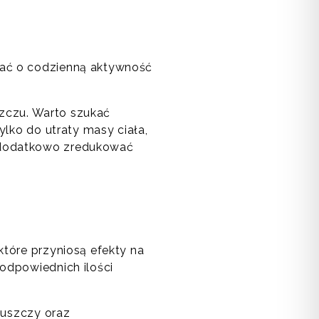
bać o codzienną aktywność
uszczu. Warto szukać
ylko do utraty masy ciała,
a dodatkowo zredukować
które przyniosą efekty na
 odpowiednich ilości
tłuszczy oraz