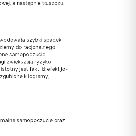
wej, a następnie tłuszczu.
owodowała szybki spadek
jdziemy do racjonalnego
zone samopoczucie,
agi zwiększają ryzyko
otny jest fakt, iż efekt jo-
zgubione kilogramy,
tymalne samopoczucie oraz