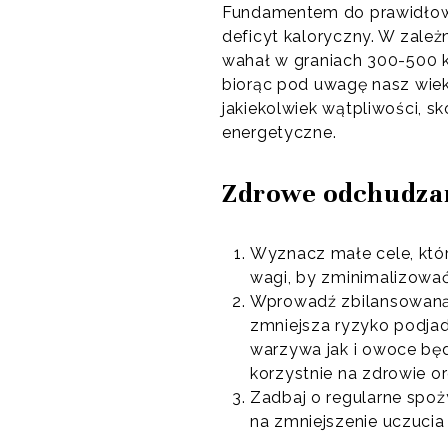
Fundamentem do prawidłowe
deficyt kaloryczny. W zale
wahał w graniach 300-500 kc
biorąc pod uwagę nasz wiek, 
jakiekolwiek wątpliwości, 
energetyczne.
Zdrowe odchudzan
Wyznacz małe cele, któ
wagi, by zminimalizować
Wprowadź zbilansowaną d
zmniejsza ryzyko podjad
warzywa jak i owoce b
korzystnie na zdrowie o
Zadbaj o regularne spoż
na zmniejszenie uczucia