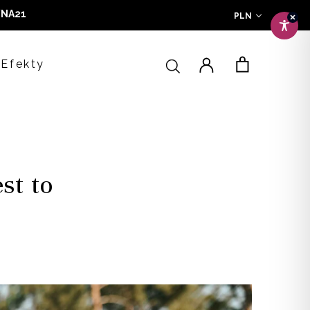
NA21
PLN
a
Efekty
st to