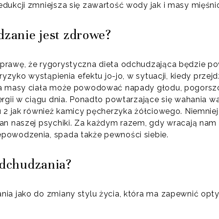
ukcji zmniejsza się zawartość wody jak i masy mięśnio
dzanie jest zdrowe?
prawę, że rygorystyczna dieta odchudzająca będzie p
 ryzyko wystąpienia efektu jo-jo, w sytuacji, kiedy prze
ja masy ciała może powodować napady głodu, pogors
rgii w ciągu dnia. Ponadto powtarzające się wahania w
2 jak również kamicy pęcherzyka żółciowego. Niemniej ist
an naszej psychiki. Za każdym razem, gdy wracają nam 
powodzenia, spada także pewności siebie.
odchudzania?
nia jako do zmiany stylu życia, która ma zapewnić op