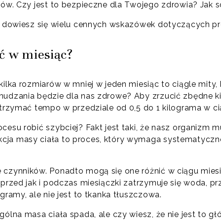
mów. Czy jest to bezpieczne dla Twojego zdrowia? Jak 
 a dowiesz się wielu cennych wskazówek dotyczących p
ć w miesiąc?
ilka rozmiarów w mniej w jeden miesiąc to ciągle mity, k
hudzania będzie dla nas zdrowe? Aby zrzucić zbędne 
 trzymać tempo w przedziale od 0,5 do 1 kilograma w ci
cesu robić szybciej? Fakt jest taki, że nasz organizm 
ja masy ciała to proces, który wymaga systematycznej
 czynników. Ponadto mogą się one różnić w ciągu mies
 przed jak i podczas miesiączki zatrzymuje się woda, p
gramy, ale nie jest to tkanka tłuszczowa.
gólna masa ciała spada, ale czy wiesz, że nie jest to g