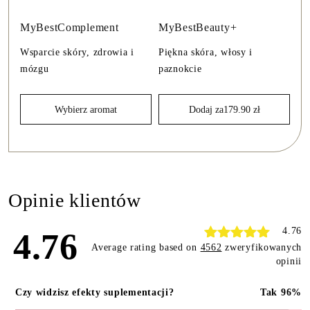
MyBestComplement
MyBestBeauty+
Wsparcie skóry, zdrowia i
Piękna skóra, włosy i
mózgu
paznokcie
Wybierz aromat
Dodaj za
179.90
zł
Opinie klientów
4.76
4.76
Average rating based on
4562
zweryfikowanych
opinii
Czy widzisz efekty suplementacji?
Tak 96%