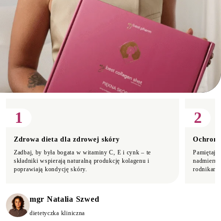
1
2
Zdrowa dieta dla zdrowej skóry
Ochrona
Zadbaj, by była bogata w witaminy C, E i cynk – te
Pamiętaj o
składniki wspierają naturalną produkcję kolagenu i
nadmierne
poprawiają kondycję skóry.
rodnikami,
mgr Natalia Szwed
dietetyczka kliniczna