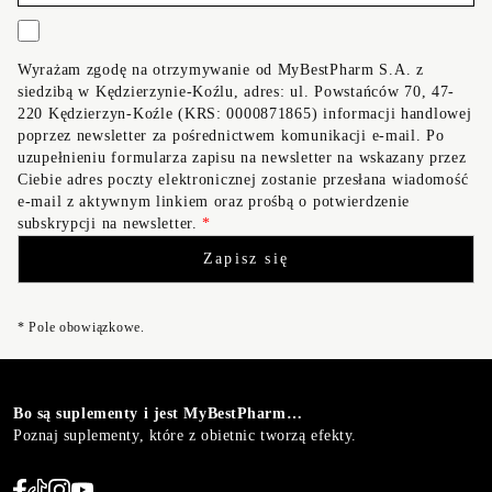
Wyrażam zgodę na otrzymywanie od MyBestPharm S.A. z
siedzibą w Kędzierzynie-Koźlu, adres: ul. Powstańców 70, 47-
220 Kędzierzyn-Koźle (KRS: 0000871865) informacji handlowej
poprzez newsletter za pośrednictwem komunikacji e-mail. Po
uzupełnieniu formularza zapisu na newsletter na wskazany przez
Ciebie adres poczty elektronicznej zostanie przesłana wiadomość
e-mail z aktywnym linkiem oraz prośbą o potwierdzenie
subskrypcji na newsletter.
*
* Pole obowiązkowe.
Bo są suplementy i jest MyBestPharm…
Poznaj suplementy, które z obietnic tworzą efekty.