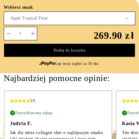
Wybierz smak
ilość
269.90
zł
MyBestCollagen
Shot
Dodaj do koszyka
Apple
Tropical
Kup teraz zapłać za 30 dni.
Twist
Najbardziej pomocne opinie:
5
/5
Zweryfikowany zakup
Zweryf
Judyta F.
Kasia 
Jak dla mnie collagen shot o najlepszym smaku
Ten shot
jaki miałam okazję przetestować i przy nim
smakuje 