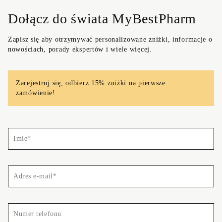
Dołącz do świata MyBestPharm
Zapisz się aby otrzymywać personalizowane zniżki, informacje o
nowościach, porady ekspertów i wiele więcej.
Zarejestruj się, odbierz 15% zniżki na pierwsze
zamówienie!
Imię*
Adres
e-
mail*
Numer
telefonu